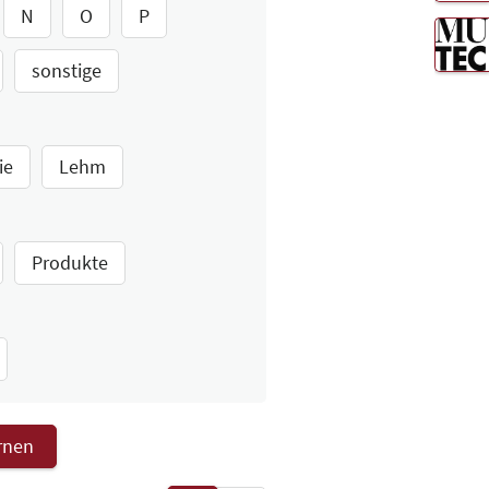
N
O
P
sonstige
ie
Lehm
Produkte
ernen