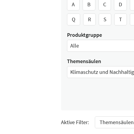
A
B
C
D
Q
R
S
T
Produktgruppe
Alle
Select Input
Themensäulen
Klimaschutz und Nachhaltig
Select Input
Aktive Filter:
Themensäulen: