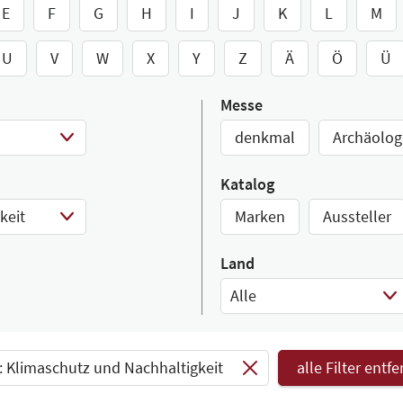
E
F
G
H
I
J
K
L
M
U
V
W
X
Y
Z
Ä
Ö
Ü
Messe
denkmal
Archäolog
Katalog
keit
Marken
Aussteller
Land
Alle
Select Input
 Klimaschutz und Nachhaltigkeit
alle Filter entf