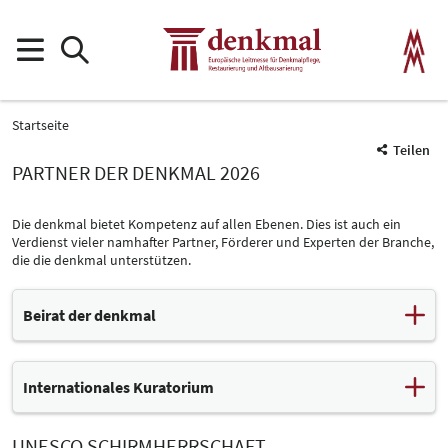
Startseite
Teilen
PARTNER DER DENKMAL 2026
Die denkmal bietet Kompetenz auf allen Ebenen. Dies ist auch ein
Verdienst vieler namhafter Partner, Förderer und Experten der Branche,
die die denkmal unterstützen.
Beirat der denkmal
Vorsitzender des Beirates
Prof. Dr. Thomas Drachenberg - Vereinigung der Denkmalfachämter
Internationales Kuratorium
in den Ländern (VDL)
Stellvertreter des Beiratsvorsitzenden
Zsuzsanna Galamb, Ungarn
Ralph-Uwe Johann - Deffner & Johann GmbH, Röthlein
UNESCO SCHIRMHERRSCHAFT
Wissenschaftliche Referentin, Ungarisches Architekturmuseum und