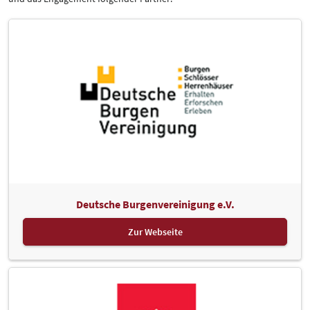
Anke Michaelis-Winter - Bundesministerium für Wohnen
Stadtentwicklung und Bauwesen, Berlin
N.N. - Thüringisches Landesamt für Denkmalpflege und
Archäologie, Erfurt
N.N. - Landesamt für Denkmalpflege und Archäologie Sachsen-
Anhalt, Halle
Dr. Ursula Schirmer - Deutsche Stiftung Denkmalschutz (DSD), Bonn
Ulrich Schreiber - Sächsisches Staatsministerium für Infrastruktur
und Landesentwicklung, Dresden
Dipl.-Ing. Volker Schweizer - Fraunhofer - Gesellschaft zur
Förderung der angewandten Forschung e.V., Stuttgart
Deutsche Burgenvereinigung e.V.
Dipl.-Rest. Sven Taubert - Verband der Restaurator:innen (VDR) e.V.,
Bonn / Dresden
Zur Webseite
Dipl.-Ing. Sybille Trawinski - Bundesverband Deutscher Steinmetze,
Frankfurt
Dr. Ulrike Wendland - Deutsches Nationalkomitee für
Denkmalschutz (DNK), Berlin