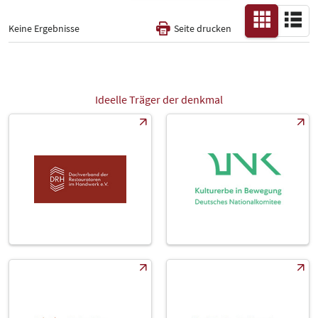
Keine Ergebnisse
Seite drucken
Themensäulen
-
Alle
Ideelle Träger der denkmal
Messe
Select Input
-
Katalog
-
Land
-
Alle