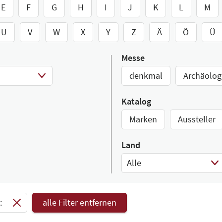
E
F
G
H
I
J
K
L
M
U
V
W
X
Y
Z
Ä
Ö
Ü
Messe
denkmal
Archäolog
Katalog
Marken
Aussteller
Land
Alle
Select Input
:
alle Filter entfernen