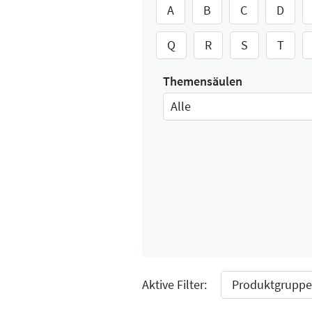
A
B
C
D
Q
R
S
T
Themensäulen
Alle
Select Input
Aktive Filter:
Produktgruppe