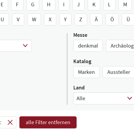
E
F
G
H
I
J
K
L
M
U
V
W
X
Y
Z
Ä
Ö
Ü
Messe
denkmal
Archäolog
Katalog
Marken
Aussteller
Land
Alle
Select Input
:
alle Filter entfernen