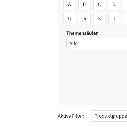
A
B
C
D
Q
R
S
T
Themensäulen
Alle
Select Input
Aktive Filter:
Produktgruppe