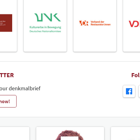
TTER
Fo
 our denkmalbrief
 now!