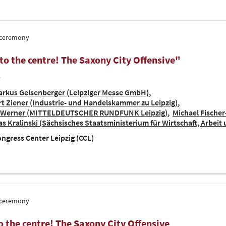
 ceremony
 to the centre! The Saxony City Offensive"
4
rkus Geisenberger (Leipziger Messe GmbH)
rt Ziener (Industrie- und Handelskammer zu Leipzig)
 Werner (MITTELDEUTSCHER RUNDFUNK Leipzig)
Michael Fischer-
 Kralinski (Sächsisches Staatsministerium für Wirtschaft, Arbeit
ngress Center Leipzig (CCL)
 ceremony
to the centre! The Saxony City Offensive