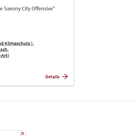
e Saxony City Offensive"
nd Klimaschutz )
sch
-Art)
Details