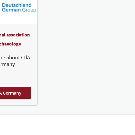
nal association
rchaeology
re about CIfA
ermany
FA Germany