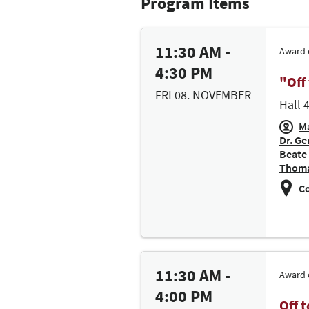
Program Items
11:30 AM -
Award
4:30 PM
"Off
FRI 08. NOVEMBER
Hall 
Ma
Dr. Ge
Beate
Thomas
Co
11:30 AM -
Award
4:00 PM
Off 