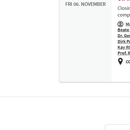
FRI 06. NOVEMBER
Closi
compe
Ma
Beate
Dr. Ge
Dirk P
Kay Ri
Prof.
CC