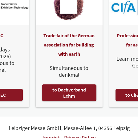
C
Trade fair of the German
Professio
association for building
for a
days
with earth
2026)
Learn mo
ous to
G
Simultaneous to
al
denkmal
to Dachverband
TEC
to Ci
Lehm
Leipziger Messe GmbH, Messe-Allee 1, 04356 Leipzig
Imprint
Privacy Policy