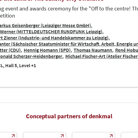
ng event and awards ceremony for the "Off to the centre! Th
tition
rkus Geisenberger (Leipziger Messe GmbH)
 Werner (MITTELDEUTSCHER RUNDFUNK Leipzig)
rt Ziener (Industrie- und Handelskammer zu Leipzig)
anter (Sächsischer Staatsminister für Wirtschaft, Arbeit, Energie u
tter (CDU)
Hennig Homann (SPD)
Thomas Naumann
René Hobu
 Ronald Scherzer-Heidenberger
Michael Fischer-Art (Atelier Fischer
L, Hall 5, Level +1
Conceptual partners of denkmal