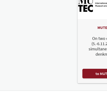
MUTE
On two 
(5.-6.11.
simultane
denkm
to MU