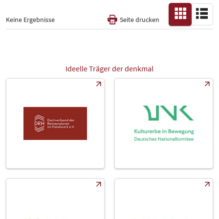
Keine Ergebnisse
Seite drucken
Themensäulen
-
Alle
Ideelle Träger der denkmal
Messe
Select Input
-
Katalog
-
Land
-
Alle