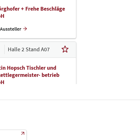
rghofer + Frehe Beschläge
bH
Aussteller
Halle 2 Stand A07
in Hopsch Tischler und
ettlegermeister- betrieb
bH
Aussteller
Halle 2 Stand A09
desfachgruppe der