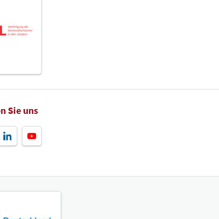
ettrestauratoren
Aussteller
Halle 2 Stand A10
atelier Weber Tobias Weber
Aussteller
n Sie uns
Halle 2 Stand A11
idur GmbH
Aussteller
Halle 2 Stand A12