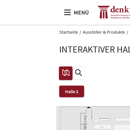
MENÜ
Startseite
Aussteller & Produkte
INTERAKTIVER H
Halle 2
Gastronomie
L46
L48
L45
Gastronomie