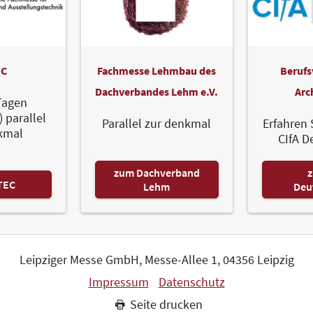
Fen
Gm
C
Fachmesse Lehmbau des
Berufs
Zum 
Dachverbandes Lehm e.V.
Arc
Tagen
) parallel
Parallel zur denkmal
Erfahren 
kmal
CIfA D
Udi
zum Dachverband
z
Gm
TEC
Lehm
Deu
UdiD
ein i
Unte
Erfa
Leipziger Messe GmbH, Messe-Allee 1, 04356 Leipzig
Hers
Impressum
Datenschutz
natür
Seite drucken
Zum 