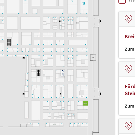
Hackathon
CAMPUS
(LAB)
denkmal-
CAMPUS
(Bühne)
K30
K32
K28
K22
K18
K14
K10
K06
K02
K39
K29
K25
K23
K19
K17
K11
K09
K03
K01
K37
K15
K13
K07
K27
K21
K33
I18
I12
I20
I36
I34
I26
I24
I22
I16
I14
I10
I08
I04
I02
I30
I33
I31
I27
I30
I30
I17
I15
I09
I07
I05
I01
Kre
H18
H16
H14
H12
H10
H08
H06
H04
H02
2
G30
H17
H15
H13
H11
H09
35
G33
G28
G24
G18
G16
G14
G12
G10
G02
Zum 
G29
G27
G17
G09
G07
G01
36
F34
F32
F28
F26
F24
F22
F20
F18
F16
F14
F12
F10
F08
F06
F02
F37
F33
F31
F27
F25
F21
F17
F15
F11
F09
F05
F01
F09/1
F07
F19
E12
E28
E26
E24
E20
E18
E14
E10
E08
E06
E02
E23
E19
E17
E13
E09
E03
E01
E25
D30
D16
D02
D32
D12
D10
D28
D26
D24
D22
D20
D14
D06
D04
Förd
D09
D23
D21
D17
D15
D13
D11
D05
D03
D27
Ste
D01
C28
C30
C26
C24
C20
C18
C14
C12
C10
C06
C02
C21
C17
C13
C11
C05
C03
Zum 
B20
B16
B14
B12
B04
B02
B08
B06
B19
B15
B11
B07
B05
A30
A22
A18
A16
A14
A12
A10
A06
A02
A24
A25
A21
A17
A11
A09
A07
A05
A03
A01