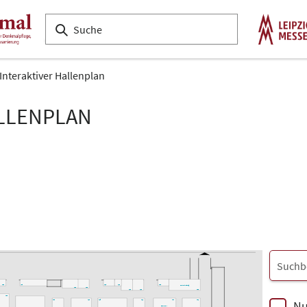
Interaktiver Hallenplan
ALLENPLAN
L33
K28
L18
L16
L08
Projektleitung
L22
L20
L14
L12
L02
L33
Nu
L23
L19
L15
L11
L07
L01
denkmal-