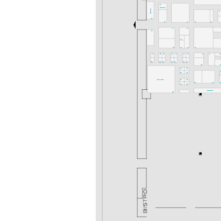
K52
Gastronomie
Gastronomie
K36
K54
K50
K46
K42
K40
K47
K43
K53
I48
I50
I46
I44
I40
I57
I55
I53
I51
I49
I47
I45
I41
I37
I35
G52
G50
G48
G46
G44
G42
G40
G38
G3
G43
G41
G
G45
G39
denkmal-FORUM
F48
F42
F40
F38
F
F46
F44
Messeakademie
F51