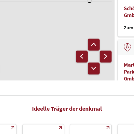
Schö
Gm
Zum 
Mart
Park
Gm
Zum 
Ideelle Träger der denkmal
Bun