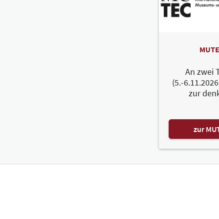
MUTE
An zwei 
(5.-6.11.2026
zur den
zur MU