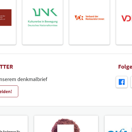
Park
Zum 
Glas
Zum 
TTER
Folge
unserem denkmalbrief
elden!
eff
Zum 