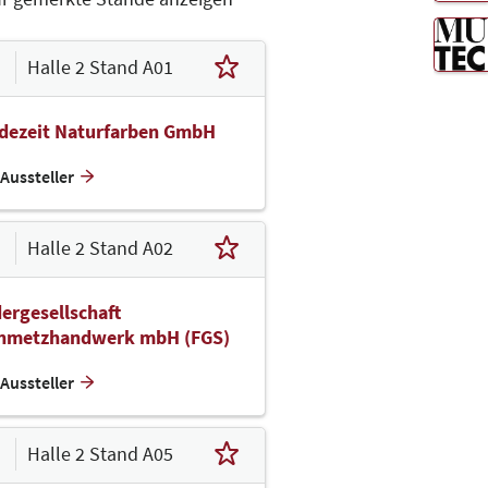
Halle 2 Stand A01
idezeit Naturfarben GmbH
Aussteller
Halle 2 Stand A02
ergesellschaft
inmetzhandwerk mbH (FGS)
Aussteller
Halle 2 Stand A05