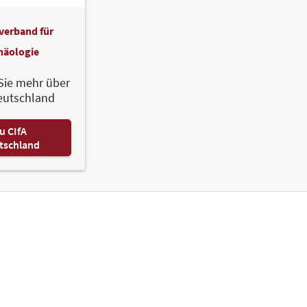
verband für
häologie
Sie mehr über
eutschland
u CIfA
tschland