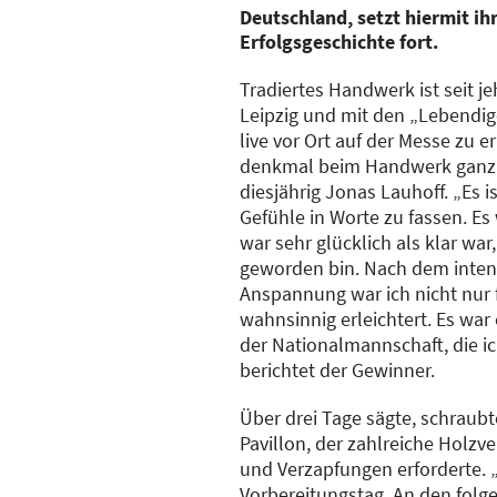
Deutschland, setzt hiermit i
Erfolgsgeschichte fort.
Tradiertes Handwerk ist seit je
Leipzig und mit den „Lebendig
live vor Ort auf der Messe zu e
denkmal beim Handwerk ganz g
diesjährig Jonas Lauhoff. „Es is
Gefühle in Worte zu fassen. E
war sehr glücklich als klar war
geworden bin. Nach dem intens
Anspannung war ich nicht nur 
wahnsinnig erleichtert. Es war
der Nationalmannschaft, die i
berichtet der Gewinner.
Über drei Tage sägte, schraubt
Pavillon, der zahlreiche Holz
und Verzapfungen erforderte. „
Vorbereitungstag. An den folg