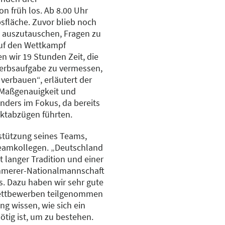
n früh los. Ab 8.00 Uhr
sfläche. Zuvor blieb noch
n auszutauschen, Fragen zu
auf den Wettkampf
n wir 19 Stunden Zeit, die
werbsaufgabe zu vermessen,
verbauen“, erläutert der
 Maßgenauigkeit und
nders im Fokus, da bereits
ktabzügen führten.
stützung seines Teams,
eamkollegen. „Deutschland
t langer Tradition und einer
immerer-Nationalmannschaft
ns. Dazu haben wir sehr gute
 Wettbewerben teilgenommen
g wissen, wie sich ein
tig ist, um zu bestehen.