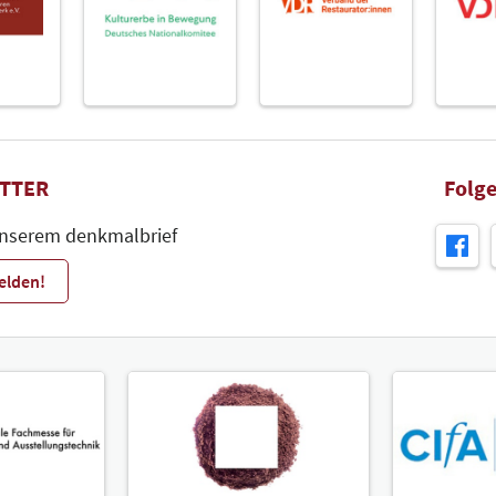
TTER
Folge
unserem denkmalbrief
elden!