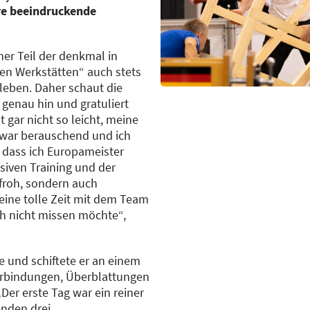
hre beeindruckende
her Teil der denkmal in
en Werkstätten“ auch stets
rleben. Daher schaut die
enau hin und gratuliert
t gar nicht so leicht, meine
s war berauschend und ich
, dass ich Europameister
iven Training und der
froh, sondern auch
 eine tolle Zeit mit dem Team
ch nicht missen möchte“,
e und schiftete er an einem
verbindungen, Überblattungen
Der erste Tag war ein reiner
enden drei