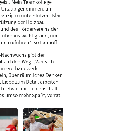
geist. Mein Teamkollege
r Urlaub genommen, um
anzig zu unterstützen. Klar
rstützung der Holzbau
und des Fördervereins der
überaus wichtig sind, um
urchzuführen“, so Lauhoff.
-Nachwuchs gibt der
t auf den Weg: „Wer sich
Zimmererhandwerk
g sein, über räumliches Denken
 Liebe zum Detail arbeiten
ch, etwas mit Leidenschaft
s umso mehr Spaß“, verrät