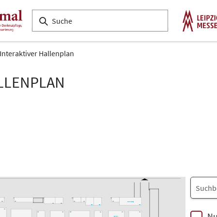
Interaktiver Hallenplan
ALLENPLAN
L33
K28
L18
L16
L08
Projektleitung
L22
L20
L14
L12
L02
L33
Nu
L23
L19
L15
L11
L07
L01
denkmal-