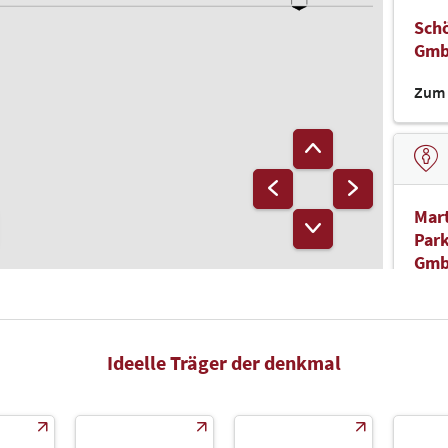
Schö
Gm
Zum 
Mart
Park
Gm
Zum 
Ideelle Träger der denkmal
Bun