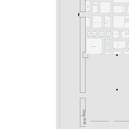
K52
Gastronomie
Gastronomie
K36
K54
K50
K46
K42
K40
K47
K43
K53
I48
I50
I46
I44
I40
I57
I55
I53
I51
I49
I47
I45
I41
I37
I35
G52
G50
G48
G46
G44
G42
G40
G38
G3
G43
G41
G
G45
G39
denkmal-FORUM
F48
F42
F40
F38
F
F46
F44
Messeakademie
F51