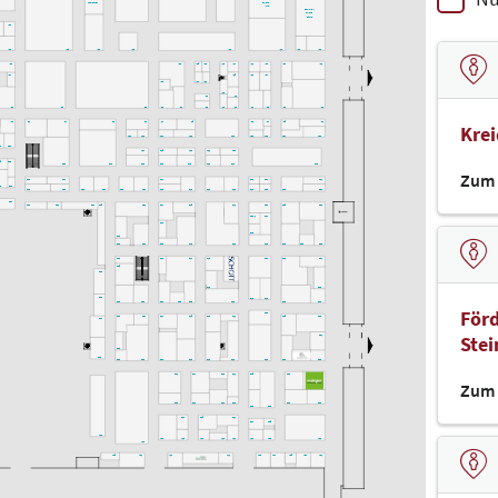
Hackathon
CAMPUS
(LAB)
denkmal-
CAMPUS
(Bühne)
K30
K32
K28
K22
K18
K14
K10
K06
K02
K39
K29
K25
K23
K19
K17
K11
K09
K03
K01
K37
K15
K13
K07
K27
K21
K33
I18
I12
I20
I36
I34
I26
I24
I22
I16
I14
I10
I08
I04
I02
I30
I33
I31
I27
I30
I30
I17
I15
I09
I07
I05
I01
Kre
H18
H16
H14
H12
H10
H08
H06
H04
H02
2
G30
H17
H15
H13
H11
H09
35
G33
G28
G24
G18
G16
G14
G12
G10
G02
Zum 
G29
G27
G17
G09
G07
G01
36
F34
F32
F28
F26
F24
F22
F20
F18
F16
F14
F12
F10
F08
F06
F02
F37
F33
F31
F27
F25
F21
F17
F15
F11
F09
F05
F01
F09/1
F07
F19
E12
E28
E26
E24
E20
E18
E14
E10
E08
E06
E02
E23
E19
E17
E13
E09
E03
E01
E25
D30
D16
D02
D32
D12
D10
D28
D26
D24
D22
D20
D14
D06
D04
Förd
D09
D23
D21
D17
D15
D13
D11
D05
D03
D27
Ste
D01
C28
C30
C26
C24
C20
C18
C14
C12
C10
C06
C02
C21
C17
C13
C11
C05
C03
Zum 
B20
B16
B14
B12
B04
B02
B08
B06
B19
B15
B11
B07
B05
A30
A22
A18
A16
A14
A12
A10
A06
A02
A24
A25
A21
A17
A11
A09
A07
A05
A03
A01