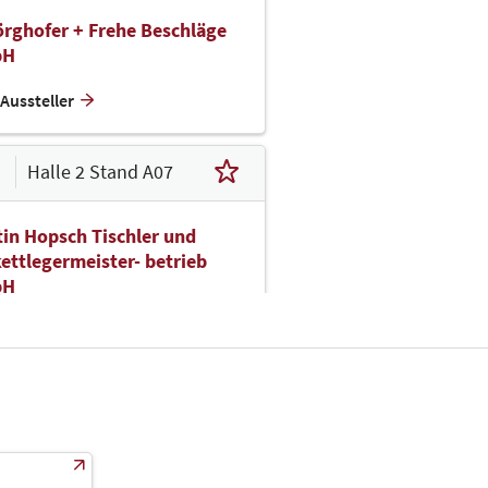
rghofer + Frehe Beschläge
bH
Aussteller
Halle 2 Stand A07
in Hopsch Tischler und
ettlegermeister- betrieb
bH
Aussteller
Halle 2 Stand A09
desfachgruppe der