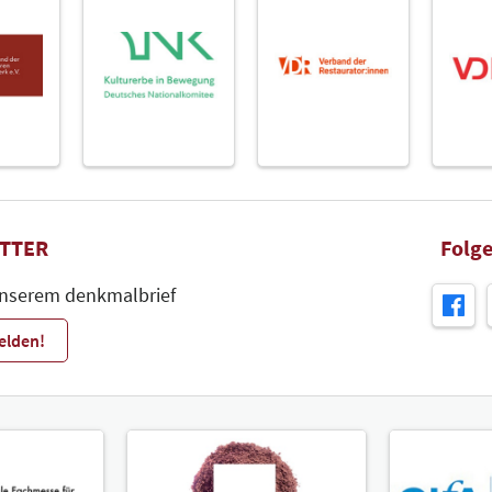
Park
Zum 
Glas
Zum 
TTER
Folge
unserem denkmalbrief
elden!
eff
Zum 