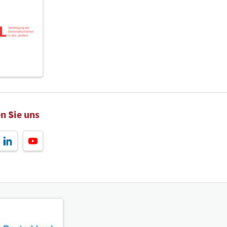
ettrestauratoren
Aussteller
Halle 2 Stand A10
atelier Weber Tobias Weber
Aussteller
n Sie uns
Halle 2 Stand A11
idur GmbH
Aussteller
Halle 2 Stand A12