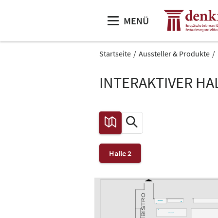
MENÜ
Startseite
Aussteller & Produkte
INTERAKTIVER H
Halle 2
Gastronomie
L46
L48
L45
Gastronomie