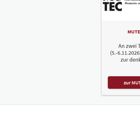
MUTE
An zwei 
(5.-6.11.2026
zur den
zur MU