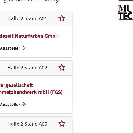
Halle 2 Stand A01
idezeit Naturfarben GmbH
Aussteller
Halle 2 Stand A02
ergesellschaft
inmetzhandwerk mbH (FGS)
Aussteller
Halle 2 Stand A05