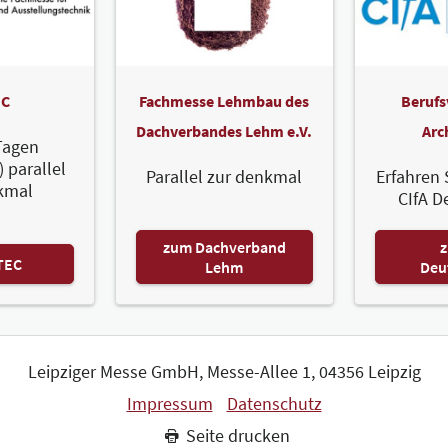
Fen
Gm
C
Fachmesse Lehmbau des
Berufs
Zum 
Dachverbandes Lehm e.V.
Arc
Tagen
) parallel
Parallel zur denkmal
Erfahren 
kmal
CIfA D
Udi
zum Dachverband
z
Gm
TEC
Lehm
Deu
UdiD
ein i
Unte
Erfa
Leipziger Messe GmbH, Messe-Allee 1, 04356 Leipzig
Hers
Impressum
Datenschutz
natür
Seite drucken
Zum 