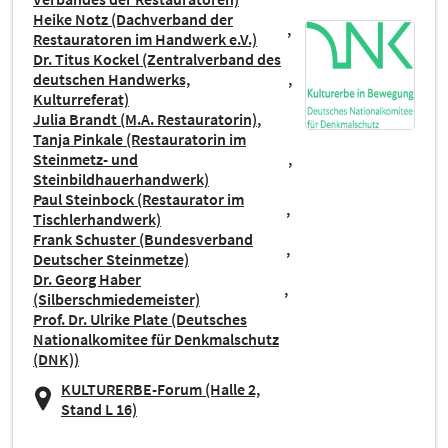
Heike Notz (Dachverband der
Restauratoren im Handwerk e.V.)
Dr. Titus Kockel (Zentralverband des
deutschen Handwerks,
Kulturreferat)
Julia Brandt (M.A. Restauratorin)
Tanja Pinkale (Restauratorin im
Steinmetz- und
Steinbildhauerhandwerk)
Paul Steinbock (Restaurator im
Tischlerhandwerk)
Frank Schuster (Bundesverband
Deutscher Steinmetze)
Dr. Georg Haber
(Silberschmiedemeister)
Prof. Dr. Ulrike Plate (Deutsches
Nationalkomitee für Denkmalschutz
(DNK))
KULTURERBE-Forum (Halle 2,
Stand L 16)