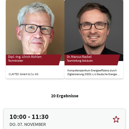
Dipl.-Ing. Ulrich Röhlen
Dr. Marcus Rackel
Technikleiter
Teamleitung Gebäude
Kompetenzzentrum Energieeffizienz durch
CLAYTEC GmbH & Co. KG
Digitalisierung (KEDi) c/o Deutsche Energie-
Agentur GmbH (dena)
20 Ergebnisse
10:00 - 11:30
DO. 07. NOVEMBER