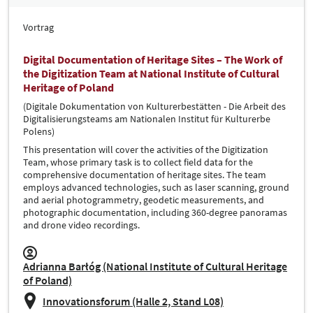
Vortrag
Digital Documentation of Heritage Sites – The Work of
the Digitization Team at National Institute of Cultural
Heritage of Poland
(Digitale Dokumentation von Kulturerbestätten - Die Arbeit des
Digitalisierungsteams am Nationalen Institut für Kulturerbe
Polens)
This presentation will cover the activities of the Digitization
Team, whose primary task is to collect field data for the
comprehensive documentation of heritage sites. The team
employs advanced technologies, such as laser scanning, ground
and aerial photogrammetry, geodetic measurements, and
photographic documentation, including 360-degree panoramas
and drone video recordings.
Adrianna Barłóg (National Institute of Cultural Heritage
of Poland)
Innovationsforum (Halle 2, Stand L08)