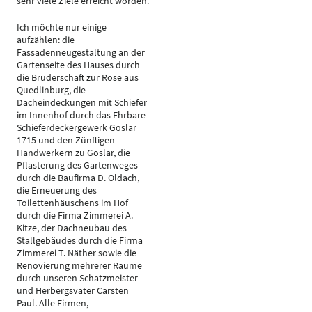
sehr viele Ziele erreicht worden.
Ich möchte nur einige
aufzählen: die
Fassadenneugestaltung an der
Gartenseite des Hauses durch
die Bruderschaft zur Rose aus
Quedlinburg, die
Dacheindeckungen mit Schiefer
im Innenhof durch das Ehrbare
Schieferdeckergewerk Goslar
1715 und den Zünftigen
Handwerkern zu Goslar, die
Pflasterung des Gartenweges
durch die Baufirma D. Oldach,
die Erneuerung des
Toilettenhäuschens im Hof
durch die Firma Zimmerei A.
Kitze, der Dachneubau des
Stallgebäudes durch die Firma
Zimmerei T. Näther sowie die
Renovierung mehrerer Räume
durch unseren Schatzmeister
und Herbergsvater Carsten
Paul. Alle Firmen,