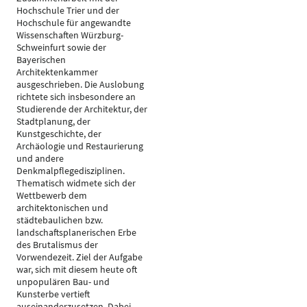
Hochschule Trier und der
Hochschule für angewandte
Wissenschaften Würzburg-
Schweinfurt sowie der
Bayerischen
Architektenkammer
ausgeschrieben. Die Auslobung
richtete sich insbesondere an
Studierende der Architektur, der
Stadtplanung, der
Kunstgeschichte, der
Archäologie und Restaurierung
und andere
Denkmalpflegedisziplinen.
Thematisch widmete sich der
Wettbewerb dem
architektonischen und
städtebaulichen bzw.
landschaftsplanerischen Erbe
des Brutalismus der
Vorwendezeit. Ziel der Aufgabe
war, sich mit diesem heute oft
unpopulären Bau- und
Kunsterbe vertieft
auseinanderzusetzen. Dabei