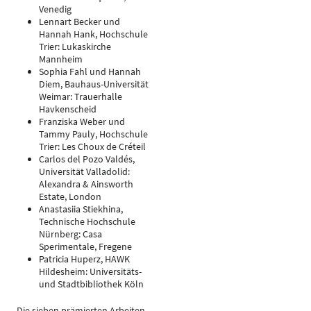
Venedig
Lennart Becker und
Hannah Hank, Hochschule
Trier: Lukaskirche
Mannheim
Sophia Fahl und Hannah
Diem, Bauhaus-Universität
Weimar: Trauerhalle
Havkenscheid
Franziska Weber und
Tammy Pauly, Hochschule
Trier: Les Choux de Créteil
Carlos del Pozo Valdés,
Universität Valladolid:
Alexandra & Ainsworth
Estate, London
Anastasiia Stiekhina,
Technische Hochschule
Nürnberg: Casa
Sperimentale, Fregene
Patricia Huperz, HAWK
Hildesheim: Universitäts-
und Stadtbibliothek Köln
Die sieben prämierten Arbeiten