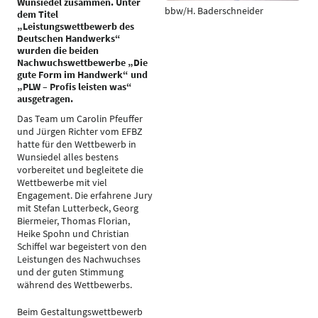
Wunsiedel zusammen. Unter
bbw/H. Baderschneider
dem Titel
„Leistungswettbewerb des
Deutschen Handwerks“
wurden die beiden
Nachwuchswettbewerbe „Die
gute Form im Handwerk“ und
„PLW – Profis leisten was“
ausgetragen.
Das Team um Carolin Pfeuffer
und Jürgen Richter vom EFBZ
hatte für den Wettbewerb in
Wunsiedel alles bestens
vorbereitet und begleitete die
Wettbewerbe mit viel
Engagement. Die erfahrene Jury
mit Stefan Lutterbeck, Georg
Biermeier, Thomas Florian,
Heike Spohn und Christian
Schiffel war begeistert von den
Leistungen des Nachwuchses
und der guten Stimmung
während des Wettbewerbs.
Beim Gestaltungswettbewerb