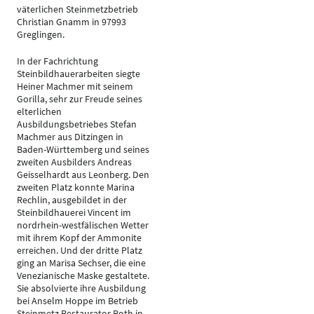
väterlichen Steinmetzbetrieb
Christian Gnamm in 97993
Greglingen.
In der Fachrichtung
Steinbildhauerarbeiten siegte
Heiner Machmer mit seinem
Gorilla, sehr zur Freude seines
elterlichen
Ausbildungsbetriebes Stefan
Machmer aus Ditzingen in
Baden-Württemberg und seines
zweiten Ausbilders Andreas
Geisselhardt aus Leonberg. Den
zweiten Platz konnte Marina
Rechlin, ausgebildet in der
Steinbildhauerei Vincent im
nordrhein-westfälischen Wetter
mit ihrem Kopf der Ammonite
erreichen. Und der dritte Platz
ging an Marisa Sechser, die eine
Venezianische Maske gestaltete.
Sie absolvierte ihre Ausbildung
bei Anselm Hoppe im Betrieb
Steinmetz Restaurator Roth in