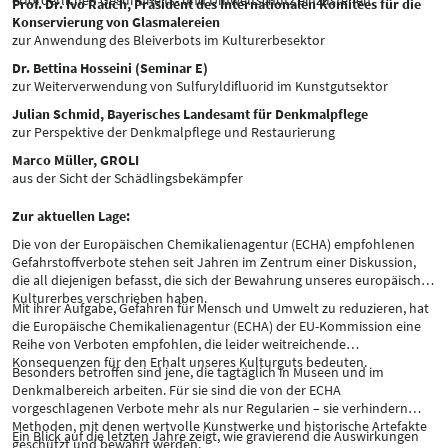
erforderlichen Gesundheits- und Umweltschutz einzustehen.
Prof. Dr. Ivo Rauch, Präsident des Internationalen Komitees für die
Konservierung von Glasmalereien
zur Anwendung des Bleiverbots im Kulturerbesektor
Dr. Bettina Hosseini (Seminar E)
zur Weiterverwendung von Sulfuryldifluorid im Kunstgutsektor
Julian Schmid, Bayerisches Landesamt für Denkmalpflege
zur Perspektive der Denkmalpflege und Restaurierung
Marco Müller, GROLI
aus der Sicht der Schädlingsbekämpfer
Zur aktuellen Lage:
Die von der Europäischen Chemikalienagentur (ECHA) empfohlenen
Gefahrstoffverbote stehen seit Jahren im Zentrum einer Diskussion,
die all diejenigen befasst, die sich der Bewahrung unseres europäischen
Kulturerbes verschrieben haben.
Mit ihrer Aufgabe, Gefahren für Mensch und Umwelt zu reduzieren, hat
die Europäische Chemikalienagentur (ECHA) der EU-Kommission eine
Reihe von Verboten empfohlen, die leider weitreichende
Konsequenzen für den Erhalt unseres Kulturguts bedeuten.
Besonders betroffen sind jene, die tagtäglich in Museen und im
Denkmalbereich arbeiten. Für sie sind die von der ECHA
vorgeschlagenen Verbote mehr als nur Regularien – sie verhindern
Methoden, mit denen wertvolle Kunstwerke und historische Artefakte
Ein Blick auf die letzten Jahre zeigt, wie gravierend die Auswirkungen
geschützt und bewahrt werden.