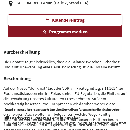
KULTURERBE-Forum (Halle 2, Stand L 16)
Kalendereintrag
Programm merken
Kurzbeschreibung
Die Debatte zeigt eindrücklich, dass die Balance zwischen Sicherheit
und Kulturbewahrung eine Herausforderung ist, die uns alle betrifft.
Beschreibung
Auf der Messe "denkmal" lädt der VDR am Freitagmittag, 8.11.2024, zur
Podiumsdiskussion ein. Im Fokus stehen EU-Regularien, die Einfluss auf
die Bewahrung unseres kulturellen Erbes nehmen. Auf dem
hochkarätig besetzen Podium sprechen wir darüber, woher diese
Regularien rühren und wie sie die Bewahrung unseres Kulturerbes
Unsere Gäste starten nach kurzen Impulsreferaten in die Diskussion:
erschweren. Auch wollen wir beleuchten, welche Wege künftig
Bill Landsberger, Rathgen Forschungslabor
beschritten werden können, um den Erhalt unseres Kulturerbes in
zum Verbot und zur Wiederzulassung von In-situ generiertem Stickstoff
Zukunft sicherzustellen und gleichzeitig für den selbstverständlich