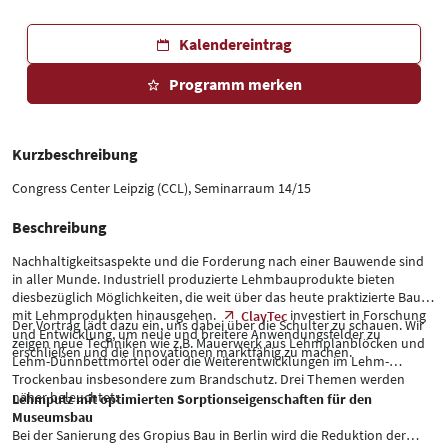
Kalendereintrag
Programm merken
Kurzbeschreibung
Congress Center Leipzig (CCL), Seminarraum 14/15
Beschreibung
Nachhaltigkeitsaspekte und die Forderung nach einer Bauwende sind
in aller Munde. Industriell produzierte Lehmbauprodukte bieten
diesbezüglich Möglichkeiten, die weit über das heute praktizierte Bauen
mit Lehmprodukten hinausgehen.
investiert in Forschung
ClayTec
Der Vortrag lädt dazu ein, uns dabei über die Schulter zu schauen. Wir
und Entwicklung, um neue und breitere Anwendungsfelder zu
zeigen neue Techniken wie z.B. Mauerwerk aus Lehmplanblöcken und
erschließen und die Innovationen marktfähig zu machen.
Lehm-Dünnbettmörtel oder die Weiterentwicklungen im Lehm-
Trockenbau insbesondere zum Brandschutz. Drei Themen werden
näher beleuchtet:
Lehmputz mit optimierten Sorptionseigenschaften für den
Museumsbau
Bei der Sanierung des Gropius Bau in Berlin wird die Reduktion der