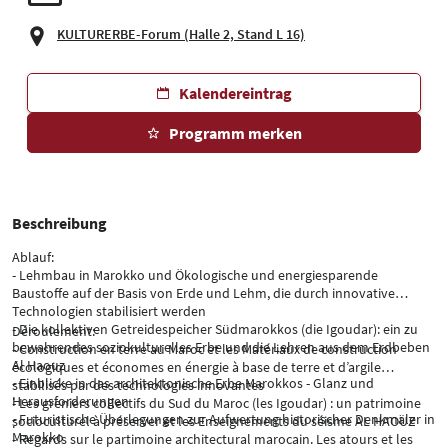
KULTURERBE-Forum (Halle 2, Stand L 16)
Kalendereintrag
Programm merken
Beschreibung
Ablauf:
- Lehmbau in Marokko und Ökologische und energiesparende
Baustoffe auf der Basis von Erde und Lehm, die durch innovative
Technologien stabilisiert werden
- Die kollektiven Getreidespeicher Südmarokkos (die Igoudar): ein zu
Déroulement:
bewahrendes soziokulturelles Erbe und die Lehren aus dem Erdbeben
- Construction en terre au Maroc et les Matériaux de construction
Al Haouz
écologiques et économes en énergie à base de terre et d’argile
- Einblicke in das architektonische Erbe Marokkos - Glanz und
stabilisés par des technologies innovantes
.
Herausforderungen
- Les greniers collectifs du Sud du Maroc (les Igoudar) : un patrimoine
- Futuristische Überlegungen zur Aufwertung historischer Denkmäler in
socioculturel à préserver et les Enseignements du séisme AL HAOUZ
.
Marokko
- Regards sur le partimoine architectural marocain. Les atours et les