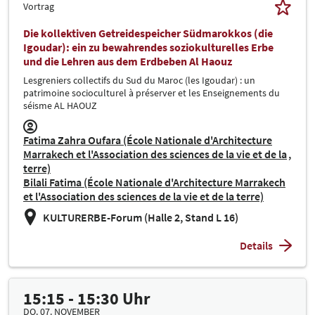
Vortrag
Die kollektiven Getreidespeicher Südmarokkos (die
Igoudar): ein zu bewahrendes soziokulturelles Erbe
und die Lehren aus dem Erdbeben Al Haouz
Lesgreniers collectifs du Sud du Maroc (les Igoudar) : un
patrimoine socioculturel à préserver et les Enseignements du
séisme AL HAOUZ
Fatima Zahra Oufara (École Nationale d'Architecture
Marrakech et l'Association des sciences de la vie et de la
terre)
Bilali Fatima (École Nationale d'Architecture Marrakech
et l'Association des sciences de la vie et de la terre)
KULTURERBE-Forum (Halle 2, Stand L 16)
Details
15:15 - 15:30 Uhr
DO. 07. NOVEMBER