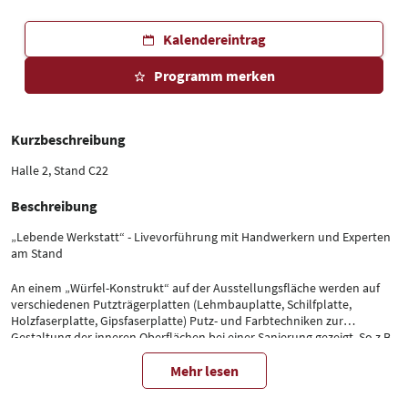
Kalendereintrag
Programm merken
Kurzbeschreibung
Halle 2, Stand C22
Beschreibung
„Lebende Werkstatt“ - Livevorführung mit Handwerkern und Experten
am Stand
An einem „Würfel-Konstrukt“ auf der Ausstellungsfläche werden auf
verschiedenen Putzträgerplatten (Lehmbauplatte, Schilfplatte,
Holzfaserplatte, Gipsfaserplatte) Putz- und Farbtechniken zur
Gestaltung der inneren Oberflächen bei einer Sanierung gezeigt. So z.B.
farbiger Lehmputz, Lehm-Feinputz und Tadelakt.
Mehr lesen