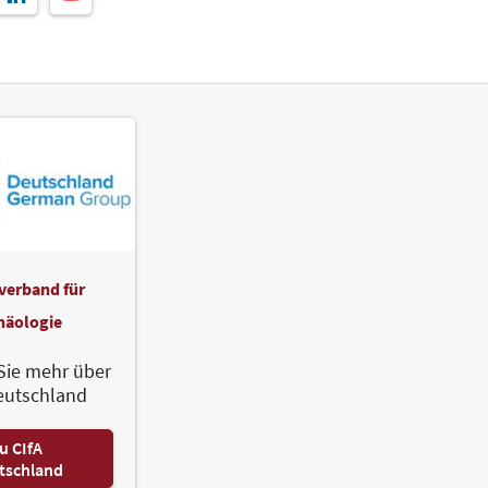
verband für
häologie
Sie mehr über
eutschland
u CIfA
tschland