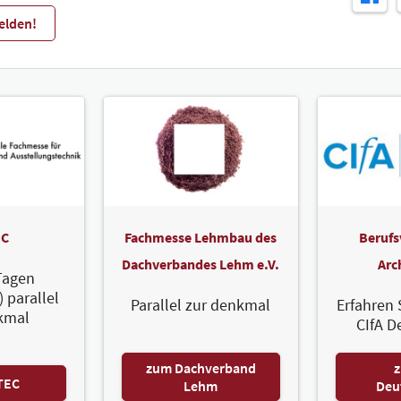
elden!
C
Fachmesse Lehmbau des
Berufs
Dachverbandes Lehm e.V.
Arc
Tagen
) parallel
Parallel zur denkmal
Erfahren 
kmal
CIfA D
zum Dachverband
z
TEC
Lehm
Deu