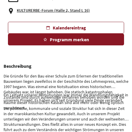
KULTURERBE-Forum (Halle 2, Stand L 16)
Kalendereintrag
Programm merken
Beschreibung
Die Gründe für den Bau einer Schule zum Erlernen der traditionellen
Bauweisen liegen zweifellos in der Geschichte des Lehmexpress, welche
1997 begann. Was einmal eine Notsituation eines historischen
Gebäudes war, ist längst behoben. Die statisch katastrophalen
Ein Leitsatz unserer Bemühungen war immer die Wandlungsfähigkeit in
Zustände sind durch aufwendige Verfahren behoben worden und die
unserem Projekt. Es haben sich seit Gründung viele Dinge verändert.
Räume dieser historischen Kasbah sind alle mehr oder wenig optisch
verschönert.
Die politische, kommunale und soziale Struktur hat sich in dieser Zeit
in der marokkanischen Kultur gewandelt. Auch in unserem Projekt
unterliegen wir den Veränderungen unserer und auch der weltweiten
Strukturwandlungen. Dies fließt alles in unser neues Konzept ein. Dies
.
führt auch zu dem Verständnis der wichtigen Strömungen in unseren