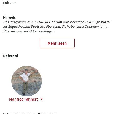
Kulturen.
.
.
Hinweis
Das Programm im KULTURERBE-Forum wird per Video.Taxi (KI-gestützt)
ins Englische bzw. Deutsche übersetzt. Sie haben zwei Optionen, um die
Übersetzung vor Ort zu verfolgen:
1. Transkribierte Übersetzung auf Ihrem Handy:
Über die Website von
gelangen Sie zur automatischen
Video.Taxi
Mehr lesen
Übersetzung in Textform direkt auf Ihrem Smartphone. Wenn Sie
Kopfhörer haben, können Sie die Übersetzung auch darüber verfolgen.
2. Übersetzung per Headset (Beta-Version):
Referent
Für eine Übersetzung als Ton stehen Ihnen Headsets zur Verfügung.
Bitte wenden Sie sich dazu an unsere Kollegin bei der Headset-
Ausgabe.
Manfred Fahnert