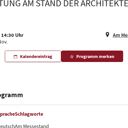
UNG AM STAND DER ARCHITEK
- 14:30 Uhr
Am Mes
Nov.
Kalendereintrag
Programm merken
rogramm
prache
Schlagworte
eutsch
Am Messestand