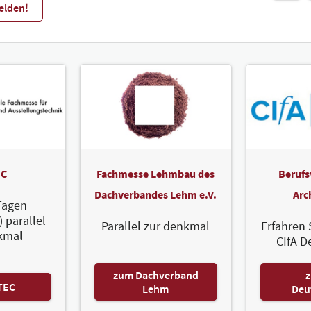
elden!
C
Fachmesse Lehmbau des
Berufs
Dachverbandes Lehm e.V.
Arc
Tagen
) parallel
Parallel zur denkmal
Erfahren 
kmal
CIfA D
zum Dachverband
z
TEC
Lehm
Deu