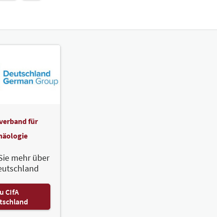
verband für
häologie
Sie mehr über
eutschland
u CIfA
tschland