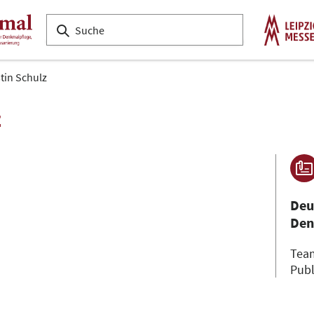
stin Schulz
z
Deu
Den
Tea
Publ