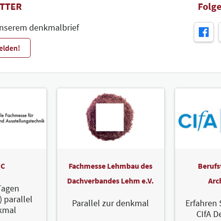
TTER
Folge
unserem denkmalbrief
elden!
C
Fachmesse Lehmbau des
Berufs
Dachverbandes Lehm e.V.
Arc
Tagen
) parallel
Parallel zur denkmal
Erfahren 
kmal
CIfA D