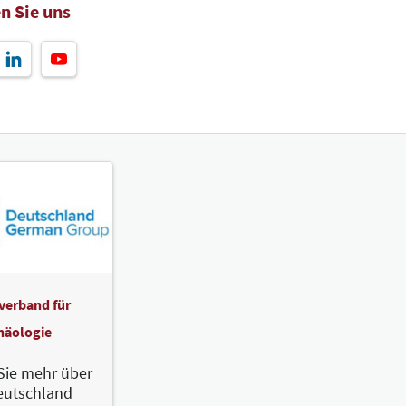
n Sie uns
verband für
häologie
Sie mehr über
eutschland