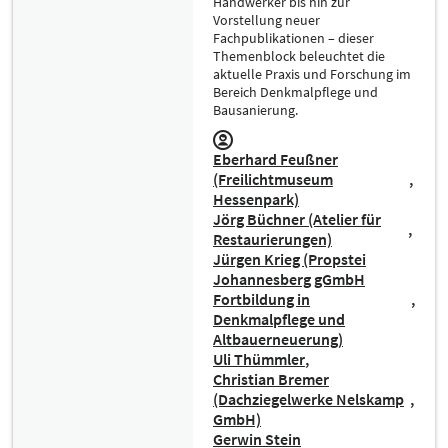
Handwerker bis hin zur
Vorstellung neuer
Fachpublikationen – dieser
Themenblock beleuchtet die
aktuelle Praxis und Forschung im
Bereich Denkmalpflege und
Bausanierung.
Eberhard Feußner
(Freilichtmuseum
Hessenpark)
Jörg Büchner (Atelier für
Restaurierungen)
Jürgen Krieg (Propstei
Johannesberg gGmbH
Fortbildung in
Denkmalpflege und
Altbauerneuerung)
Uli Thümmler
Christian Bremer
(Dachziegelwerke Nelskamp
GmbH)
Gerwin Stein