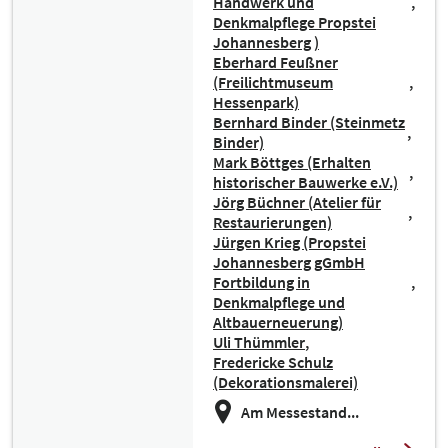
Handwerk und
Denkmalpflege Propstei
Johannesberg )
Eberhard Feußner
(Freilichtmuseum
Hessenpark)
Bernhard Binder (Steinmetz
Binder)
Mark Böttges (Erhalten
historischer Bauwerke e.V.)
Jörg Büchner (Atelier für
Restaurierungen)
Jürgen Krieg (Propstei
Johannesberg gGmbH
Fortbildung in
Denkmalpflege und
Altbauerneuerung)
Uli Thümmler
Fredericke Schulz
(Dekorationsmalerei)
Am Messestand...