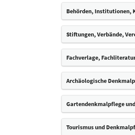
Inventarisierung
Büros für Architektur, F
Vermessung
Ingenieurbüros, Baustatik
Behörden, Institutionen,
Künstliche Intelligenz (KI)
Denkmalpflegefachbüros
Naturwissenschaftliche
Gutachten, Bauschadensa
Nutzungskonzepte, Good-P
Stiftungen, Verbände, Ver
Restaurierungsplanung u
Projektsteuerung und Aus
Archäologische Dienstlei
Fachverlage, Fachliteratu
Finanzierungs- und Förde
Versicherungen
Archäologische Denkmalp
Gartendenkmalpflege und
Tourismus und Denkmalpf