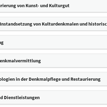
ber
rierung von Kunst- und Kulturgut
aurierungsmaterialien
 Instandsetzung von Kulturdenkmalen und histori
strumente, Werkzeuge und technische Ausrüstungen für Res
hoden, Maßnahmen, Techniken und Verfahren
ng
-technologien
g von Baudenkmalen
 (Klima, Heizung, Brandschutz, Sicherheit)
Denkmalvermittlung
nologien in der Denkmalpflege und Restaurierung
d Dienstleistungen