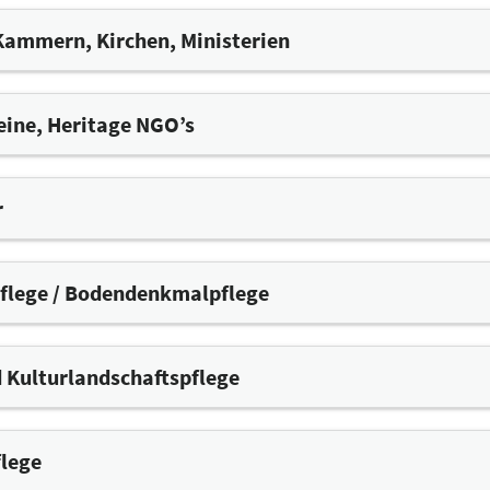
reiraumplanung, Stadtplanung
er
 Kammern, Kirchen, Ministerien
 Untersuchungsmethoden
nalyse
ractice-Beispiele
eine, Heritage NGO’s
nd -projektsteuerung
schreibungsverfahren für die Denkmalpflege
stungen
r
rmittelberatung
flege / Bodendenkmalpflege
 Kulturlandschaftspflege
lege