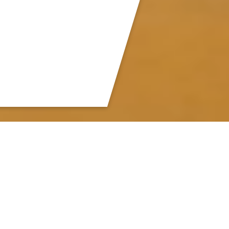
DENKMAL - EUROPÄISCHE LEITMESSE
Die denkmal ist die Europäische Leitmesse für Denkmalpflege,
Restaurierung und Altbausanierung. Alle zwei Jahre trifft sich die
nationale und internationale Fachwelt in Leipzig. Wir freuen uns, Sie
vom 5. bis 7. November 2026 in Leipzig begrüßen zu dürfen!
Unterstützt wird die europäische Leitmesse von zahlreichen