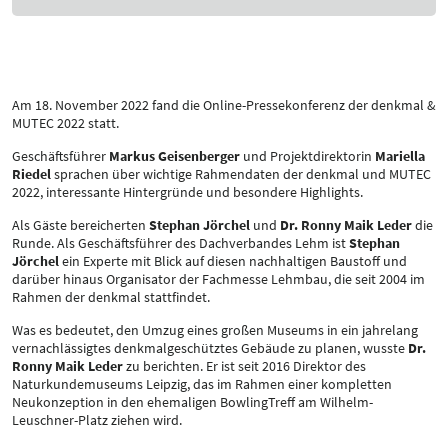
Am 18. November 2022 fand die Online-Pressekonferenz der denkmal &
MUTEC 2022 statt.
Geschäftsführer
Markus Geisenberger
und Projektdirektorin
Mariella
Riedel
sprachen über wichtige Rahmendaten der denkmal und MUTEC
2022, interessante Hintergründe und besondere Highlights.
Als Gäste bereicherten
Stephan Jörchel
und
Dr. Ronny Maik Leder
die
Runde. Als Geschäftsführer des Dachverbandes Lehm ist
Stephan
Jörchel
ein Experte mit Blick auf diesen nachhaltigen Baustoff und
darüber hinaus Organisator der Fachmesse Lehmbau, die seit 2004 im
Rahmen der denkmal stattfindet.
Was es bedeutet, den Umzug eines großen Museums in ein jahrelang
vernachlässigtes denkmalgeschütztes Gebäude zu planen, wusste
Dr.
Ronny Maik Leder
zu berichten. Er ist seit 2016 Direktor des
Naturkundemuseums Leipzig, das im Rahmen einer kompletten
Neukonzeption in den ehemaligen BowlingTreff am Wilhelm-
Leuschner-Platz ziehen wird.