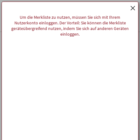
Um die Merkliste zu nutzen, müssen Sie sich mit Ihrem
Nutzerkonto einloggen. Der Vorteil: Sie können die Merkliste
geräteübergreifend nutzen, indem Sie sich auf anderen Geräten
einloggen.
Startseite
Teilen
MERKLISTE
Um die Merkliste zu nutzen, müssen Sie sich mit Ihrem Nutzerkonto
einloggen. Der Vorteil: Sie können die Merkliste geräteübergreifend
nutzen, indem Sie sich auf anderen Geräten einloggen.
Ideelle Träger der denkmal