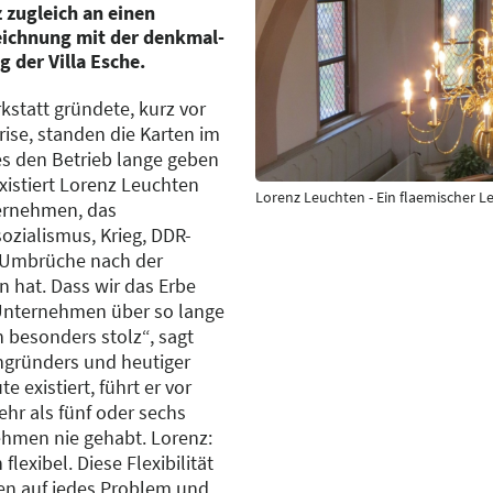
 zugleich an einen
eichnung mit der denkmal-
g der Villa Esche.
kstatt gründete, kurz vor
ise, standen die Karten im
s den Betrieb lange geben
xistiert Lorenz Leuchten
Lorenz Leuchten - Ein flaemischer L
ernehmen, das
sozialismus, Krieg, DDR-
n Umbrüche nach der
 hat. Dass wir das Erbe
Unternehmen über so lange
h besonders stolz“, sagt
ngründers und heutiger
e existiert, führt er vor
ehr als fünf oder sechs
ehmen nie gehabt. Lorenz:
 flexibel. Diese Flexibilität
en auf jedes Problem und