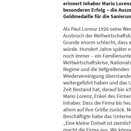
erinnert Inhaber Mario Lorenz
besonderen Erfolg – die Ausz
Goldmedaille für die Sanierun
Als Paul Lorenz 1926 seine Wer
Ausbruch der Weltwirtschaftskr
Grunde enorm schlecht, dass e
würde. Hundert Jahre später e
noch immer – ein Familienunt
Weltwirtschaftskrise, National
Regime und die tiefgreifende
Wiedervereinigung überstanden
weitergeführt haben und das 
Zeit Bestand hat, darauf bin ic
Mario Lorenz, Enkel des Firme
Inhaber. Dass die Firma bis heut
allem auf ihre Größe zurück. M
Beschäftigte habe das Untern
„Eine kleine Einheit ist ziemlich
macht die Firma aus. Wir könn