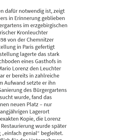
 dafür notwendig ist, zeigt
ers in Erinnerung geblieben
gergartens im erzgebirgischen
rischer Kronleuchter
1898 von der Chemnitzer
ellung in Paris gefertigt
tellung lagerte das stark
chboden eines Gasthofs in
Mario Lorenz den Leuchter
r er bereits in zahlreiche
em Aufwand setzte er ihn
Sanierung des Bürgergartens
sucht wurde, fand das
einen neuen Platz – nur
angjährigen Lagerort
 exakten Kopie, die Lorenz
e Restaurierung wurde später
„einfach genial“ begleitet.