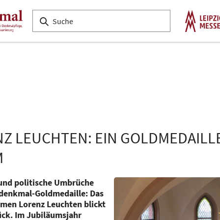
NZ LEUCHTEN: EIN GOLDMEDAIL
M
und politische Umbrüche
 denkmal-Goldmedaille: Das
men Lorenz Leuchten blickt
ück. Im Jubiläumsjahr