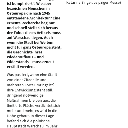
Katarina Singer, Leipziger Messe)
ist kompliziert“. Wie aber
bezeichnen Menschen in
Osteuropa die nach 1945
entstandene Architektur? Eine
erneute Recherche beginnt
und schnell stellt sich heraus –
der Fokus dieses Artikels muss
auf Warschau liegen. Auch
wenn die Stadt bei Weitem
nicht für ganz Osteuropa steht,
die Geschichte ihres
Wiederaufbaus – und
Widerstands – muss erneut
erzählt werden.
Was passiert, wenn eine Stadt
von einer Zitadelle und
mehreren Forts umringt ist?
Ihre Entwicklung steht still,
dringend notwendige
Maßnahmen bleiben aus, die
limitierte Fläche verdichtet sich
mehr und mehr, es wird in die
Höhe gebaut. In dieser Lage
befand sich die polnische
Hauptstadt Warschau im Jahr