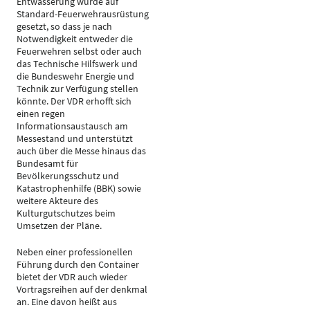
Entwässerung wurde auf
Standard-Feuerwehrausrüstung
gesetzt, so dass je nach
Notwendigkeit entweder die
Feuerwehren selbst oder auch
das Technische Hilfswerk und
die Bundeswehr Energie und
Technik zur Verfügung stellen
könnte. Der VDR erhofft sich
einen regen
Informationsaustausch am
Messestand und unterstützt
auch über die Messe hinaus das
Bundesamt für
Bevölkerungsschutz und
Katastrophenhilfe (BBK) sowie
weitere Akteure des
Kulturgutschutzes beim
Umsetzen der Pläne.
Neben einer professionellen
Führung durch den Container
bietet der VDR auch wieder
Vortragsreihen auf der denkmal
an. Eine davon heißt aus