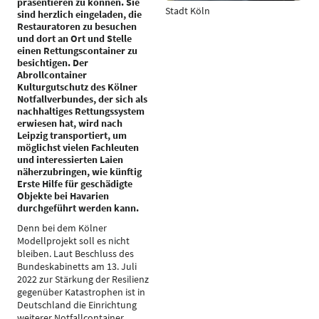
präsentieren zu können. Sie
Stadt Köln
sind herzlich eingeladen, die
Restauratoren zu besuchen
und dort an Ort und Stelle
einen Rettungscontainer zu
besichtigen. Der
Abrollcontainer
Kulturgutschutz des Kölner
Notfallverbundes, der sich als
nachhaltiges Rettungssystem
erwiesen hat, wird nach
Leipzig transportiert, um
möglichst vielen Fachleuten
und interessierten Laien
näherzubringen, wie künftig
Erste Hilfe für geschädigte
Objekte bei Havarien
durchgeführt werden kann.
Denn bei dem Kölner
Modellprojekt soll es nicht
bleiben. Laut Beschluss des
Bundeskabinetts am 13. Juli
2022 zur Stärkung der Resilienz
gegenüber Katastrophen ist in
Deutschland die Einrichtung
weiterer Notfallcontainer