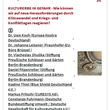
KULTURERBE IN GEFAHR - Wie können
wir auf neue Herausforderungen durch
Klimawandel und Kriegs- und
Konfliktlagen reagieren?
Dr. Uwe Koch (Europa Nostra
Deutschland)
Dr. Johanna Leissner (Fraunhofer-EU-
Büro Brüssel )
Dr. Viacheslav Shulika (Stiftung
Preußische Schlösser und Gärten
Berlin-Brandenburg)
Daniel Fitzenreiter (Stiftung
Preußische Schlösser und Gärten
Berlin-Brandenburg)
Nadine Thiel (Blue Shield Deutschland
e.V. )
Markus Fritschi (CURESYS AG)
Constanze Fuhrmann (Deutsche
Bundesstiftung Umwelt / Deutsche
Gesellschaft für Kulturgutschutz e.V.)