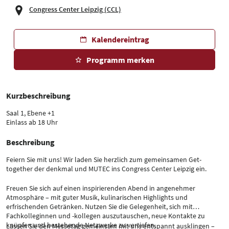
Congress Center Leipzig (CCL)
Kalendereintrag
Programm merken
Kurzbeschreibung
Saal 1, Ebene +1
Einlass ab 18 Uhr
Beschreibung
Feiern Sie mit uns! Wir laden Sie herzlich zum gemeinsamen Get-
together der denkmal und MUTEC ins Congress Center Leipzig ein.
Freuen Sie sich auf einen inspirierenden Abend in angenehmer
Atmosphäre – mit guter Musik, kulinarischen Highlights und
erfrischenden Getränken. Nutzen Sie die Gelegenheit, sich mit
Fachkolleginnen und -kollegen auszutauschen, neue Kontakte zu
knüpfen und bestehende Netzwerke zu vertiefen.
Lassen Sie den Messetag gemeinsam mit uns entspannt ausklingen –