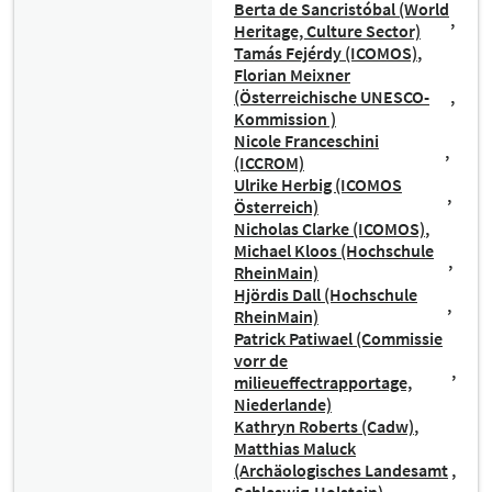
Berta de Sancristóbal (World
Heritage, Culture Sector)
Tamás Fejérdy (ICOMOS)
Florian Meixner
(Österreichische UNESCO-
Kommission )
Nicole Franceschini
(ICCROM)
Ulrike Herbig (ICOMOS
Österreich)
Nicholas Clarke (ICOMOS)
Michael Kloos (Hochschule
RheinMain)
Hjördis Dall (Hochschule
RheinMain)
Patrick Patiwael (Commissie
vorr de
milieueffectrapportage,
Niederlande)
Kathryn Roberts (Cadw)
Matthias Maluck
(Archäologisches Landesamt