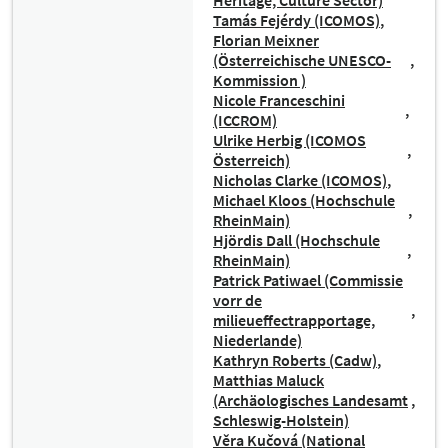
Heritage, Culture Sector)
Tamás Fejérdy (ICOMOS)
Florian Meixner
(Österreichische UNESCO-
Kommission )
Nicole Franceschini
(ICCROM)
Ulrike Herbig (ICOMOS
Österreich)
Nicholas Clarke (ICOMOS)
Michael Kloos (Hochschule
RheinMain)
Hjördis Dall (Hochschule
RheinMain)
Patrick Patiwael (Commissie
vorr de
milieueffectrapportage,
Niederlande)
Kathryn Roberts (Cadw)
Matthias Maluck
(Archäologisches Landesamt
Schleswig-Holstein)
Věra Kučová (National