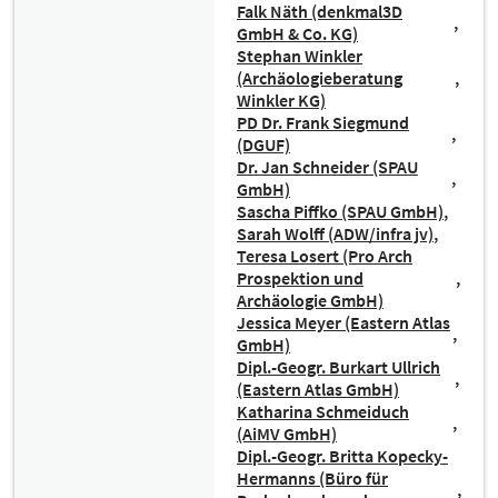
Falk Näth (denkmal3D
GmbH & Co. KG)
Stephan Winkler
(Archäologieberatung
Winkler KG)
PD Dr. Frank Siegmund
(DGUF)
Dr. Jan Schneider (SPAU
GmbH)
Sascha Piffko (SPAU GmbH)
Sarah Wolff (ADW/infra jv)
Teresa Losert (Pro Arch
Prospektion und
Archäologie GmbH)
Jessica Meyer (Eastern Atlas
GmbH)
Dipl.-Geogr. Burkart Ullrich
(Eastern Atlas GmbH)
Katharina Schmeiduch
(AiMV GmbH)
Dipl.-Geogr. Britta Kopecky-
Hermanns (Büro für