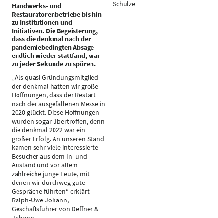
Schulze
Handwerks- und
Restauratorenbetriebe bis hin
zu Institutionen und
Initiativen. Die Begeisterung,
dass die denkmal nach der
pandemiebedingten Absage
endlich wieder stattfand, war
zu jeder Sekunde zu spüren.
„Als quasi Gründungsmitglied
der denkmal hatten wir große
Hoffnungen, dass der Restart
nach der ausgefallenen Messe in
2020 glückt. Diese Hoffnungen
wurden sogar übertroffen, denn
die denkmal 2022 war ein
großer Erfolg. An unseren Stand
kamen sehr viele interessierte
Besucher aus dem In- und
Ausland und vor allem
zahlreiche junge Leute, mit
denen wir durchweg gute
Gespräche führten“ erklärt
Ralph-Uwe Johann,
Geschäftsführer von Deffner &
Johann.