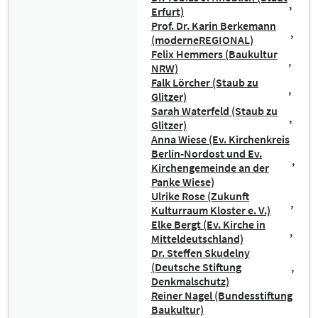
Erfurt)
Prof. Dr. Karin Berkemann
(moderneREGIONAL)
Felix Hemmers (Baukultur
NRW)
Falk Lörcher (Staub zu
Glitzer)
Sarah Waterfeld (Staub zu
Glitzer)
Anna Wiese (Ev. Kirchenkreis
Berlin-Nordost und Ev.
Kirchengemeinde an der
Panke Wiese)
Ulrike Rose (Zukunft
Kulturraum Kloster e. V.)
Elke Bergt (Ev. Kirche in
Mitteldeutschland)
Dr. Steffen Skudelny
(Deutsche Stiftung
Denkmalschutz)
Reiner Nagel (Bundesstiftung
Baukultur)