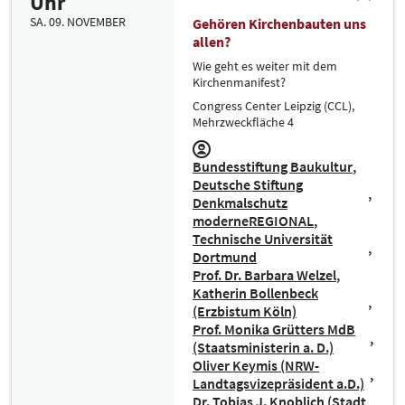
Uhr
SA. 09. NOVEMBER
Gehören Kirchenbauten uns
allen?
Wie geht es weiter mit dem
Kirchenmanifest?
Congress Center Leipzig (CCL),
Mehrzweckfläche 4
Bundesstiftung Baukultur
Deutsche Stiftung
Denkmalschutz
moderneREGIONAL
Technische Universität
Dortmund
Prof. Dr. Barbara Welzel
Katherin Bollenbeck
(Erzbistum Köln)
Prof. Monika Grütters MdB
(Staatsministerin a. D.)
Oliver Keymis (NRW-
Landtagsvizepräsident a.D.)
Dr. Tobias J. Knoblich (Stadt