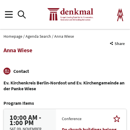
Homepage
Agenda Search
Anna Wiese
Share
Anna Wiese
Contact
Ev. Kirchenkreis Berlin-Nordost und Ev. Kirchengemeinde an
der Panke Wiese
Program Items
10:00 AM -
Conference
1:00 PM
SAT 09. NOVEMBER
Do church buildings belong