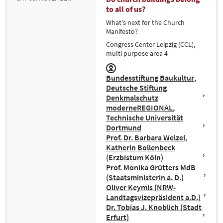
to all of us?
What's next for the Church
Manifesto?
Congress Center Leipzig (CCL),
multi purpose area 4
Bundesstiftung Baukultur
Deutsche Stiftung
Denkmalschutz
moderneREGIONAL
Technische Universität
Dortmund
Prof. Dr. Barbara Welzel
Katherin Bollenbeck
(Erzbistum Köln)
Prof. Monika Grütters MdB
(Staatsministerin a. D.)
Oliver Keymis (NRW-
Landtagsvizepräsident a.D.)
Dr. Tobias J. Knoblich (Stadt
Erfurt)