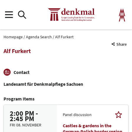
Homepage
Agenda Search
Alf Furkert
Share
Alf Furkert
Contact
Landesamt für Denkmalpflege Sachsen
Program Items
2:00 PM -
Panel discussion
2:45 PM
FRI 08. NOVEMBER
Castles & gardens in the
German-Polish border region