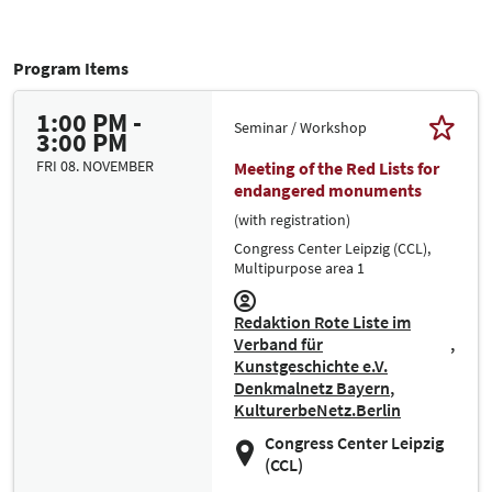
Program Items
1:00 PM -
Seminar / Workshop
3:00 PM
FRI 08. NOVEMBER
Meeting of the Red Lists for
endangered monuments
(with registration)
Congress Center Leipzig (CCL),
Multipurpose area 1
Redaktion Rote Liste im
Verband für
Kunstgeschichte e.V.
Denkmalnetz Bayern
KulturerbeNetz.Berlin
Congress Center Leipzig
(CCL)