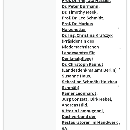
Prof. Dr.-Ing. Uta Hassler
Dr. Peter Burmann
Dr. Timothy Meek
Prof. Dr. Leo Schmidt
Prof. Dr. Markus
Harzenetter
Dr. Ing. Christina Krafczyk
(Präsidentin des
Niedersächsischen
Landesamtes für
Denkmalpflege)
Dr. Christoph Rauhut
(Landesdenkmalamt Berlin)
Susanne Haus
Sebastian Schmäh (Holzbau
Schmäh)
Rainer Leonhardt
Jürg Conzett
Dirk Hebel
Andreas Hild
Vittorio Lampugnani
Dachverband der
Restauratoren im Handwerk
e.V.