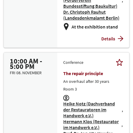
(Förderverein
Bundesstiftung Baukultur)
Dr. Christoph Rauhut
(Landesdenkmalamt Berlin)
At the exhibition stand
Details
10:00 AM -
Conference
5:00 PM
FRI 08. NOVEMBER
The repair principle
An overhaul after 30 years
Room 3
Heike Notz (Dachverband
der Restauratoren im
Handwerk e.V.)
Hermann Klos (Restaurator
im Handwerk e.V.)