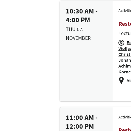
10:30 AM -
Activit
4:00 PM
Rest
THU 07.
Lectu
NOVEMBER
Ec
Wolfg
Christ
Johan
Achim
Kornel
At
11:00 AM -
Activit
12:00 PM
Rest