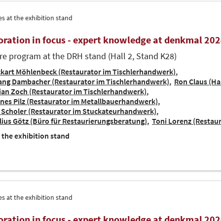
ies at the exhibition stand
oration in focus - expert knowledge at denkmal 20
re program at the DRH stand (Hall 2, Stand K28)
kart Möhlenbeck (Restaurator im Tischlerhandwerk)
ang Dambacher (Restaurator im Tischlerhandwerk)
Ron Claus (H
ian Zoch (Restaurator im Tischlerhandwerk)
nes Pilz (Restaurator im Metallbauerhandwerk)
 Scholer (Restaurator im Stuckateurhandwerk)
ius Götz (Büro für Restaurierungsberatung)
Toni Lorenz (Restau
 the exhibition stand
ies at the exhibition stand
oration in focus - expert knowledge at denkmal 20