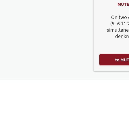
MUTE
On two 
(5.-6.11.
simultane
denkm
to MU