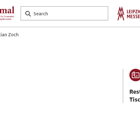
tian Zoch
Res
Tis