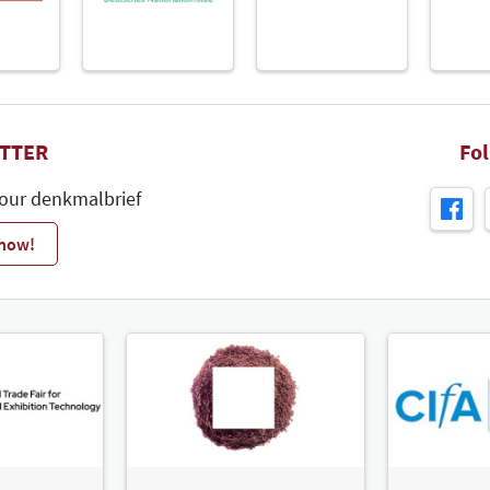
TTER
Fo
 our denkmalbrief
 now!