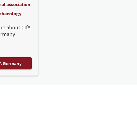
nal association
rchaeology
re about CIfA
ermany
FA Germany