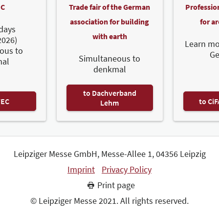
C
Trade fair of the German
Professio
association for building
for a
days
with earth
2026)
Learn mo
ous to
G
Simultaneous to
al
denkmal
to Dachverband
TEC
to Ci
Lehm
Leipziger Messe GmbH, Messe-Allee 1, 04356 Leipzig
Imprint
Privacy Policy
Print page
© Leipziger Messe 2021. All rights reserved.