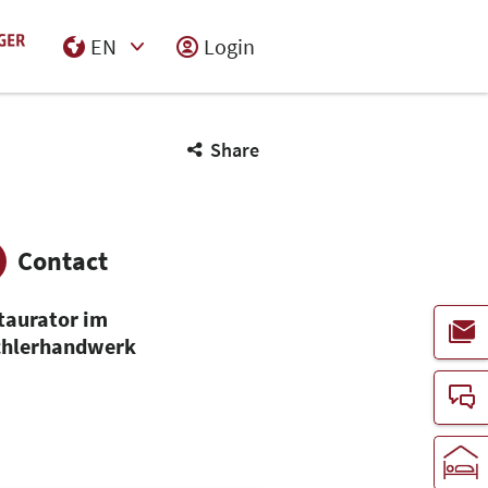
EN
Login
Select Input
Share
Contact
taurator im
chlerhandwerk