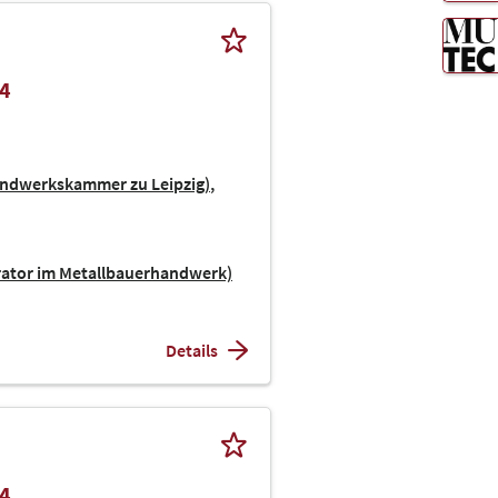
24
andwerkskammer zu Leipzig)
rator im Metallbauerhandwerk)
Details
24