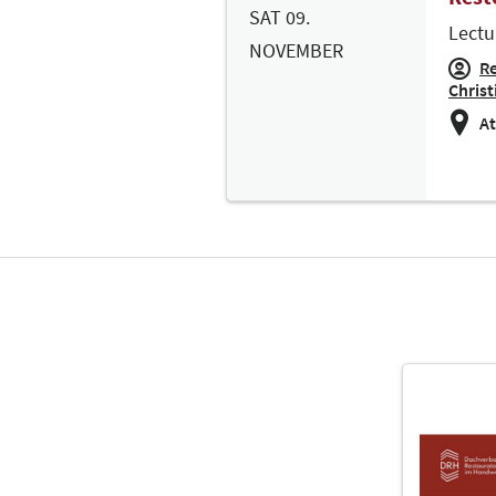
SAT 09.
Lectu
NOVEMBER
Re
Christ
At