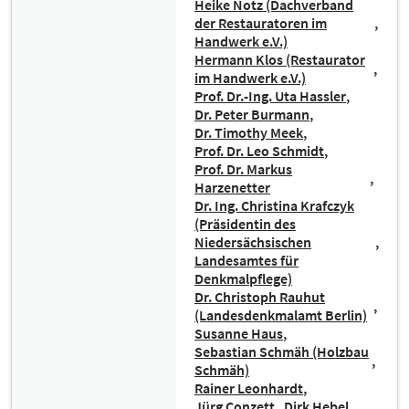
Heike Notz (Dachverband
der Restauratoren im
Handwerk e.V.)
Hermann Klos (Restaurator
im Handwerk e.V.)
Prof. Dr.-Ing. Uta Hassler
Dr. Peter Burmann
Dr. Timothy Meek
Prof. Dr. Leo Schmidt
Prof. Dr. Markus
Harzenetter
Dr. Ing. Christina Krafczyk
(Präsidentin des
Niedersächsischen
Landesamtes für
Denkmalpflege)
Dr. Christoph Rauhut
(Landesdenkmalamt Berlin)
Susanne Haus
Sebastian Schmäh (Holzbau
Schmäh)
Rainer Leonhardt
Jürg Conzett
Dirk Hebel