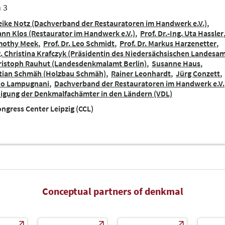
 3
ike Notz (Dachverband der Restauratoren im Handwerk e.V.)
nn Klos (Restaurator im Handwerk e.V.)
Prof. Dr.-Ing. Uta Hassler
imothy Meek
Prof. Dr. Leo Schmidt
Prof. Dr. Markus Harzenetter
g. Christina Krafczyk (Präsidentin des Niedersächsischen Landesa
hristoph Rauhut (Landesdenkmalamt Berlin)
Susanne Haus
tian Schmäh (Holzbau Schmäh)
Rainer Leonhardt
Jürg Conzett
rio Lampugnani
Dachverband der Restauratoren im Handwerk e.V.
nigung der Denkmalfachämter in den Ländern (VDL)
ngress Center Leipzig (CCL)
Conceptual partners of denkmal