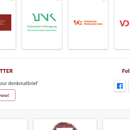
TTER
Fo
 our denkmalbrief
 now!