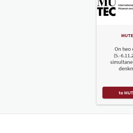
MUTE
On two 
(5.-6.11.
simultane
denkm
to MU