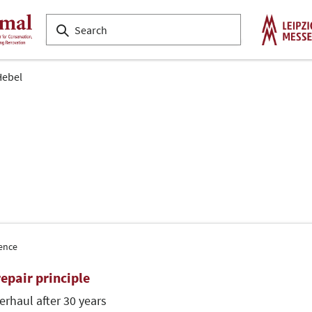
Hebel
ence
epair principle
erhaul after 30 years