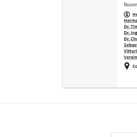
Room
He
Herma
Dr. T
Dr. In
Dr. C
Sebas
Vitto
Verei
Co