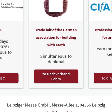
C
Trade fair of the German
Professio
association for building
for a
days
with earth
2026)
Learn mo
ous to
G
Simultaneous to
al
denkmal
to Dachverband
TEC
to Ci
Lehm
Leipziger Messe GmbH, Messe-Allee 1, 04356 Leipzig