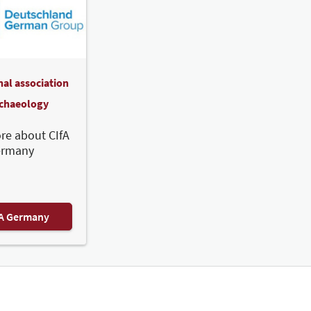
nal association
rchaeology
re about CIfA
ermany
FA Germany