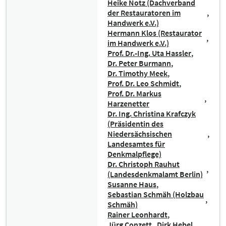
Heike Notz (Dachverband
der Restauratoren im
Handwerk e.V.)
Hermann Klos (Restaurator
im Handwerk e.V.)
Prof. Dr.-Ing. Uta Hassler
Dr. Peter Burmann
Dr. Timothy Meek
Prof. Dr. Leo Schmidt
Prof. Dr. Markus
Harzenetter
Dr. Ing. Christina Krafczyk
(Präsidentin des
Niedersächsischen
Landesamtes für
Denkmalpflege)
Dr. Christoph Rauhut
(Landesdenkmalamt Berlin)
Susanne Haus
Sebastian Schmäh (Holzbau
Schmäh)
Rainer Leonhardt
Jürg Conzett
Dirk Hebel