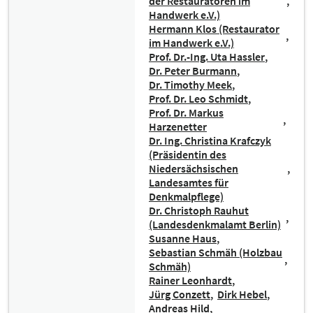
der Restauratoren im
Handwerk e.V.)
Hermann Klos (Restaurator
im Handwerk e.V.)
Prof. Dr.-Ing. Uta Hassler
Dr. Peter Burmann
Dr. Timothy Meek
Prof. Dr. Leo Schmidt
Prof. Dr. Markus
Harzenetter
Dr. Ing. Christina Krafczyk
(Präsidentin des
Niedersächsischen
Landesamtes für
Denkmalpflege)
Dr. Christoph Rauhut
(Landesdenkmalamt Berlin)
Susanne Haus
Sebastian Schmäh (Holzbau
Schmäh)
Rainer Leonhardt
Jürg Conzett
Dirk Hebel
Andreas Hild