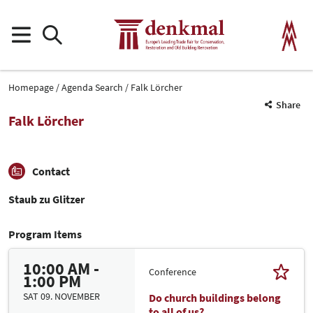
Homepage
Agenda Search
Falk Lörcher
Share
Falk Lörcher
Contact
Staub zu Glitzer
Program Items
10:00 AM -
Conference
1:00 PM
SAT 09. NOVEMBER
Do church buildings belong
to all of us?