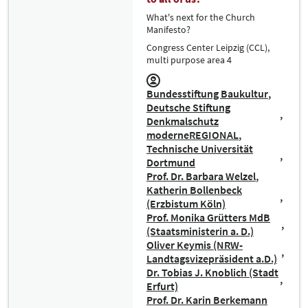
What's next for the Church
Manifesto?
Congress Center Leipzig (CCL),
multi purpose area 4
Bundesstiftung Baukultur
Deutsche Stiftung
Denkmalschutz
moderneREGIONAL
Technische Universität
Dortmund
Prof. Dr. Barbara Welzel
Katherin Bollenbeck
(Erzbistum Köln)
Prof. Monika Grütters MdB
(Staatsministerin a. D.)
Oliver Keymis (NRW-
Landtagsvizepräsident a.D.)
Dr. Tobias J. Knoblich (Stadt
Erfurt)
Prof. Dr. Karin Berkemann