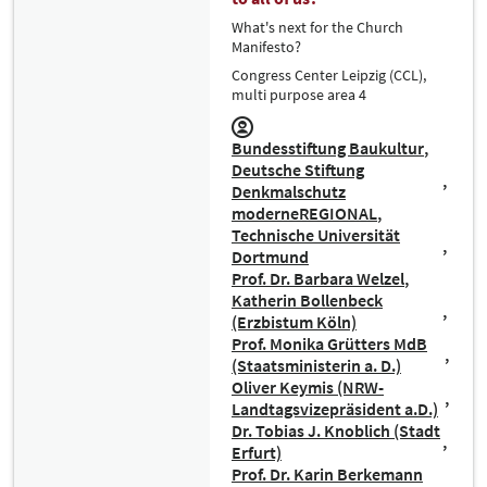
What's next for the Church
Manifesto?
Congress Center Leipzig (CCL),
multi purpose area 4
Bundesstiftung Baukultur
Deutsche Stiftung
Denkmalschutz
moderneREGIONAL
Technische Universität
Dortmund
Prof. Dr. Barbara Welzel
Katherin Bollenbeck
(Erzbistum Köln)
Prof. Monika Grütters MdB
(Staatsministerin a. D.)
Oliver Keymis (NRW-
Landtagsvizepräsident a.D.)
Dr. Tobias J. Knoblich (Stadt
Erfurt)
Prof. Dr. Karin Berkemann