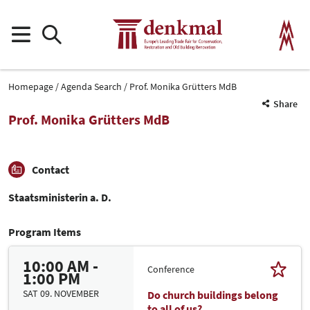
Homepage
Agenda Search
Prof. Monika Grütters MdB
Share
Prof. Monika Grütters MdB
Contact
Staatsministerin a. D.
Program Items
10:00 AM -
Conference
1:00 PM
SAT 09. NOVEMBER
Do church buildings belong
to all of us?